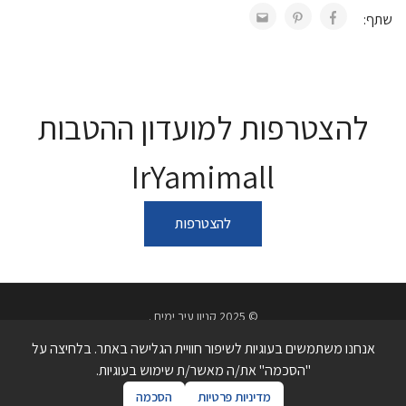
שתף:
להצטרפות למועדון ההטבות
IrYamimall
להצטרפות
© 2025 קניון עיר ימים .
מדיניות פרטיות
תנאי שימוש באתר
הצהרת נגישות
אנחנו משתמשים בעוגיות לשיפור חוויית הגלישה באתר. בלחיצה על
כתובת בני ברמן 2, פולג, נתניה | טלפון 09-7738740
"הסכמה" את/ה מאשר/ת שימוש בעוגיות.
מדיניות פרטיות
הסכמה